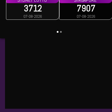
3712
7907
07-08-2026
07-08-2026