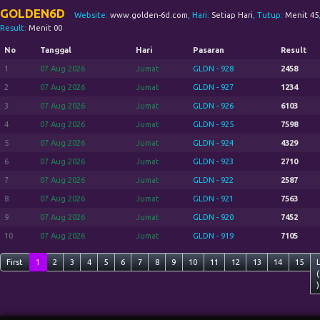
GOLDEN6D
Website:
www.golden-6d.com
, Hari:
Setiap Hari
, Tutup:
Menit 45
Result:
Menit 00
No
Tanggal
Hari
Pasaran
Result
1
07 Aug 2026
Jumat
GLDN - 928
2458
2
07 Aug 2026
Jumat
GLDN - 927
1234
3
07 Aug 2026
Jumat
GLDN - 926
6103
4
07 Aug 2026
Jumat
GLDN - 925
7598
5
07 Aug 2026
Jumat
GLDN - 924
4329
6
07 Aug 2026
Jumat
GLDN - 923
2710
7
07 Aug 2026
Jumat
GLDN - 922
2587
8
07 Aug 2026
Jumat
GLDN - 921
7563
9
07 Aug 2026
Jumat
GLDN - 920
7452
10
07 Aug 2026
Jumat
GLDN - 919
7105
First
1
2
3
4
5
6
7
8
9
10
11
12
13
14
15
(
)