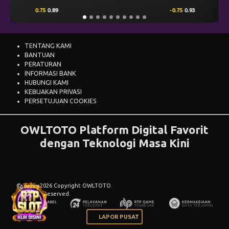
-0.75
0.93
0.75
0.77
TENTANG KAMI
BANTUAN
PERATURAN
INFORMASI BANK
HUBUNGI KAMI
KEBIJAKAN PRIVASI
PERSETUJUAN COOKIES
OWLTOTO Platform Digital Favorit
dengan Teknologi Masa Kini
© 2015 - 2026 Copyright OWLTOTO.
All Rights Reserved.
LAPOR PUSAT