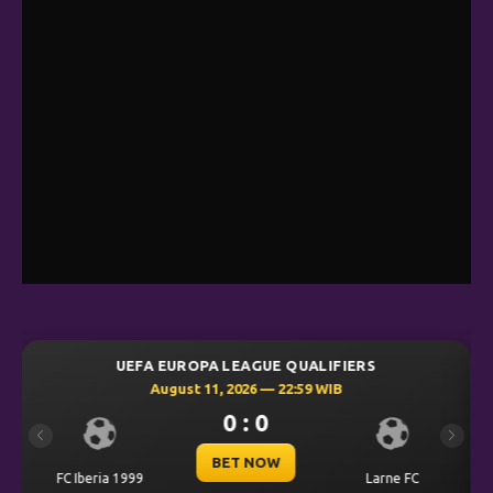
LEAGUE QUALIFIERS
UEFA CHAMPIONS LEA
 2026 — 22:59 WIB
August 11, 2026 
0 : 0
0 : 
Previous
Next
ET NOW
BET N
Larne FC
Bodo Glimt