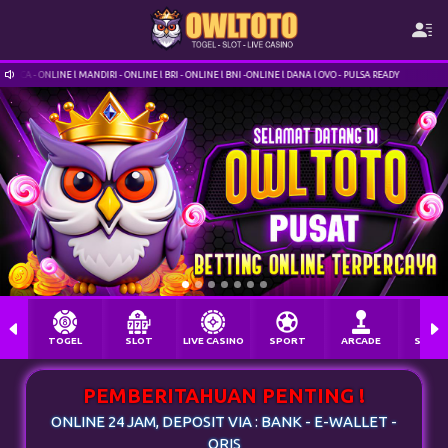
A - ONLINE l MANDIRI - ONLINE l BRI - ONLINE l BNI -ONLINE l DANA l OVO - PULSA READY
TOGEL
SLOT
LIVE CASINO
SPORT
ARCADE
SABU
PEMBERITAHUAN PENTING !
ONLINE 24 JAM, DEPOSIT VIA : BANK - E-WALLET -
QRIS